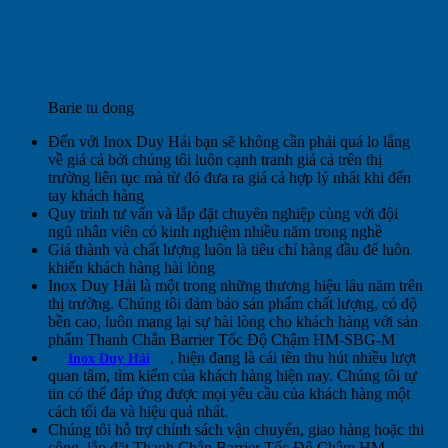
Barie tu dong
Đến với Inox Duy Hải bạn sẽ không cần phải quá lo lắng
về giá cả bởi chúng tôi luôn cạnh tranh giá cả trên thị
trường liên tục mà từ đó đưa ra giá cả hợp lý nhất khi đến
tay khách hàng
Quy trình tư vấn và lắp đặt chuyên nghiệp cùng với đội
ngũ nhân viên có kinh nghiệm nhiều năm trong nghề
Giá thành và chất lượng luôn là tiêu chí hàng đầu để luôn
khiến khách hàng hài lòng
Inox Duy Hải là một trong những thương hiệu lâu năm trên
thị trường. Chúng tôi đảm bảo sản phẩm chất lượng, có độ
bền cao, luôn mang lại sự hài lòng cho khách hàng với sản
phẩm Thanh Chắn Barrier Tốc Độ Chậm HM-SBG-M
, hiện đang là cái tên thu hút nhiều lượt
Inox Duy Hải
quan tâm, tìm kiếm của khách hàng hiện nay. Chúng tôi tự
tin có thể đáp ứng được mọi yêu cầu của khách hàng một
cách tối đa và hiệu quả nhất.
Chúng tôi hỗ trợ chính sách vận chuyển, giao hàng hoặc thi
công, lắp đặt Thanh Chắn Barrier Tốc Độ Chậm HM-