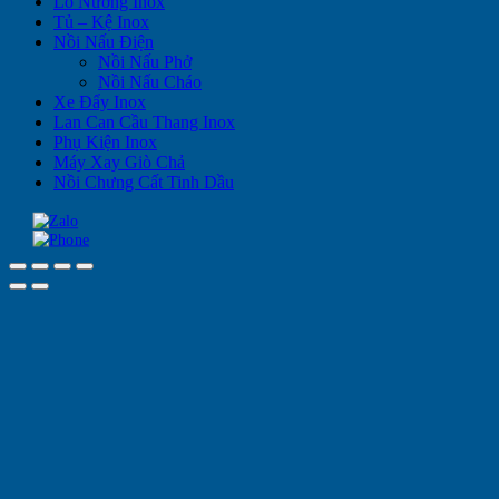
Lò Nướng Inox
Tủ – Kệ Inox
Nồi Nấu Điện
Nồi Nấu Phở
Nồi Nấu Cháo
Xe Đẩy Inox
Lan Can Cầu Thang Inox
Phụ Kiện Inox
Máy Xay Giò Chả
Nồi Chưng Cất Tinh Dầu