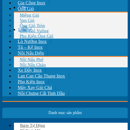
Gia Công Inox
Tin tức
Ống Gió
Miệng Gió
Van Gió
Ống Gió Tròn
Liên hệ
Ống Gió Vuông
Phụ Kiện Ống Gió
Lò Nướng Inox
Tủ – Kệ Inox
Nồi Nấu Điện
Nồi Nấu Phở
Nồi Nấu Cháo
Xe Đẩy Inox
Lan Can Cầu Thang Inox
Phụ Kiện Inox
Máy Xay Giò Chả
Nồi Chưng Cất Tinh Dầu
Danh mục sản phẩm
Barie Tự Động