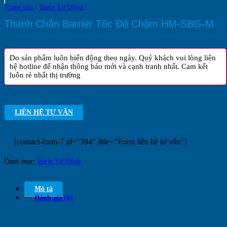
Trang chủ
/
Barie Tự Động
Thanh Chắn Barrier Tốc Độ Chậm HM-SBG-M
Do sản phẩm luôn biến động theo ngày. Quý khách vui lòng liên
hệ hotline để nhận thông báo mới và cạnh tranh nhất. Cam kết
luôn rẻ nhất thị trường
LIÊN HỆ TƯ VẤN
[contact-form-7 id="394" title="Form liên hệ tư vấn"]
Danh mục:
Barie Tự Động
Mô tả
Đánh giá (0)