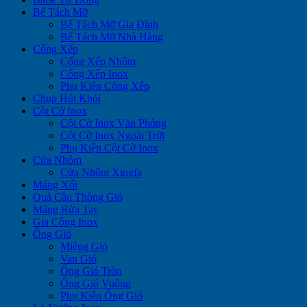
Bể Tách Mỡ
Bể Tách Mỡ Gia Đình
Bể Tách Mỡ Nhà Hàng
Cổng Xếp
Cổng Xếp Nhôm
Cổng Xếp Inox
Phụ Kiện Cổng Xếp
Chụp Hút Khói
Cột Cờ Inox
Cột Cờ Inox Văn Phòng
Cột Cờ Inox Ngoài Trời
Phụ Kiện Cột Cờ Inox
Cửa Nhôm
Cửa Nhôm Xingfa
Máng Xối
Quả Cầu Thông Gió
Máng Rửa Tay
Gia Công Inox
Ống Gió
Miệng Gió
Van Gió
Ống Gió Tròn
Ống Gió Vuông
Phụ Kiện Ống Gió