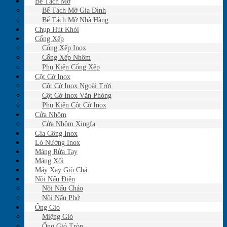
Bể Tách Mỡ
Bể Tách Mỡ Gia Đình
Bể Tách Mỡ Nhà Hàng
Chụp Hút Khói
Cổng Xếp
Cổng Xếp Inox
Cổng Xếp Nhôm
Phụ Kiện Cổng Xếp
Cột Cờ Inox
Cột Cờ Inox Ngoài Trời
Cột Cờ Inox Văn Phòng
Phụ Kiện Cột Cờ Inox
Cửa Nhôm
Cửa Nhôm Xingfa
Gia Công Inox
Lò Nướng Inox
Máng Rửa Tay
Máng Xối
Máy Xay Giò Chả
Nồi Nấu Điện
Nồi Nấu Cháo
Nồi Nấu Phở
Ống Gió
Miệng Gió
Ống Gió Tròn