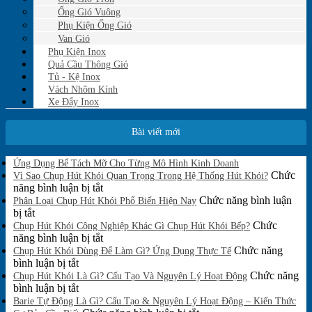
Ống Gió Vuông
Phụ Kiện Ống Gió
Van Gió
Phụ Kiện Inox
Quả Cầu Thông Gió
Tủ - Kệ Inox
Vách Nhôm Kính
Xe Đẩy Inox
Bài viết mới
Không
Ứng Dụng Bể Tách Mỡ Cho Từng Mô Hình Kinh Doanh
có
Chức
Vì Sao Chụp Hút Khói Quan Trọng Trong Hệ Thống Hút Khói?
bình
ở
năng bình luận bị tắt
luận
Vì
Chức năng bình luận
Phân Loại Chụp Hút Khói Phổ Biến Hiện Nay
ở
ở
Sao
bị tắt
Ứng
Phân
Chụp
Chức
Chụp Hút Khói Công Nghiệp Khác Gì Chụp Hút Khói Bếp?
Dụng
Loại
Hút
ở
năng bình luận bị tắt
Bể
Chụp
Khói
Chụp
Chức năng
Tách
Chụp Hút Khói Dùng Để Làm Gì? Ứng Dụng Thực Tế
Mỡ
Hút
ở
Quan
Hút
bình luận bị tắt
Cho
Khói
Chụp
Trọng
Khói
Chức năng
Chụp Hút Khói Là Gì? Cấu Tạo Và Nguyên Lý Hoạt Động
Từng
Phổ
Hút
ở
Trong
Công
bình luận bị tắt
Mô
Biến
Khói
Chụp
Hệ
Nghiệp
Barie Tự Động Là Gì? Cấu Tạo & Nguyên Lý Hoạt Động – Kiến Thức
Hình