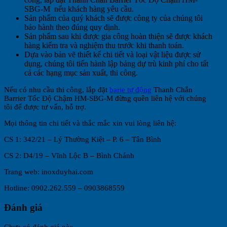
SBG-M
nếu khách hàng yêu cầu.
Sản phẩm của quý khách sẽ được công ty của chúng tôi
bảo hành theo đúng quy định.
Sản phẩm sau khi được gia công hoàn thiện sẽ được khách
hàng kiểm tra và nghiệm thu trước khi thanh toán.
Dựa vào bản vẽ thiết kế chi tiết và loại vật liệu được sử
dụng, chúng tôi tiến hành lập bảng dự trù kinh phí cho tất
cả các hạng mục sản xuất, thi công.
Nếu có nhu cầu thi công, lắp đặt
barie tự động
Thanh Chắn
Barrier Tốc Độ Chậm HM-SBG-M đừng quên liên hệ với chúng
tôi để được tư vấn, hỗ trợ.
Mọi thông tin chi tiết và thắc mắc xin vui lòng liên hệ:
CS 1: 342/21 – Lý Thường Kiệt – P. 6 – Tân Bình
CS 2: D4/19 – Vĩnh Lộc B – Bình Chánh
Trang web: inoxduyhai.com
Hotline: 0902.262.559 – 0903868559
Đánh giá
Chưa có đánh giá nào.