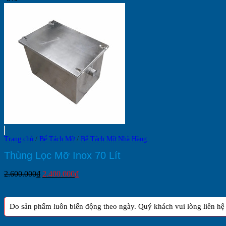
Mô
Hình
Kinh
Doanh
Trang chủ
/
Bể Tách Mỡ
/
Bể Tách Mỡ Nhà Hàng
Thùng Lọc Mỡ Inox 70 Lít
Giá
Giá
2.600.000
₫
2.400.000
₫
gốc
hiện
là:
tại
2.600.000₫.
là:
Do sản phẩm luôn biến động theo ngày. Quý khách vui lòng liên hệ h
2.400.000₫.