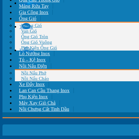
Giới Thiệu
Máng Rửa Tay
Gia Công Inox
Ống Gió
Miệng Gió
Tin tức
Van Gió
Ống Gió Tròn
Ống Gió Vuông
Phụ Kiện Ống Gió
Liên hệ
Lò Nướng Inox
Tủ – Kệ Inox
Nồi Nấu Điện
Nồi Nấu Phở
Nồi Nấu Cháo
Xe Đẩy Inox
Lan Can Cầu Thang Inox
Phụ Kiện Inox
Máy Xay Giò Chả
Nồi Chưng Cất Tinh Dầu