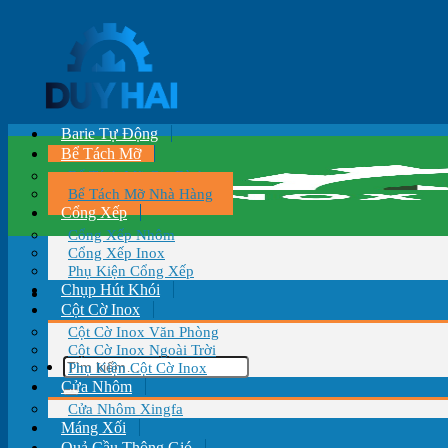
Bỏ
qua
nội
dung
Barie Tự Động
Bể Tách Mỡ
Bể Tách Mỡ Gia Đình
Bể Tách Mỡ Nhà Hàng
Cổng Xếp
Cổng Xếp Nhôm
Cổng Xếp Inox
Phụ Kiện Cổng Xếp
Chụp Hút Khói
Cột Cờ Inox
Cột Cờ Inox Văn Phòng
Cột Cờ Inox Ngoài Trời
Tìm
Phụ Kiện Cột Cờ Inox
kiếm:
Cửa Nhôm
Cửa Nhôm Xingfa
Máng Xối
Quả Cầu Thông Gió