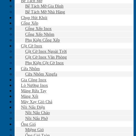
Bể Tách Mỡ
Bể Tách Mỡ Gia Đình
Bể Tách Mỡ Nhà Hàng
Chụp Hút Khói
Cổng Xếp
Cổng Xếp Inox
Cổng Xếp Nhôm
Phụ Kiện Cổng Xếp
Cột Cờ Inox
Cột Cờ Inox Ngoài Trời
Cột Cờ Inox Văn Phòng
Phụ Kiện Cột Cờ Inox
Cửa Nhôm
Cửa Nhôm Xingfa
Gia Công Inox
Lò Nướng Inox
Máng Rửa Tay
Máng Xối
Máy Xay Giò Chả
Nồi Nấu Điện
Nồi Nấu Cháo
Nồi Nấu Phở
Ống Gió
Miệng Gió
Ống Gió Tròn