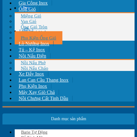
Gia Công Inox
Tin tức
Ống Gió
Miệng Gió
Van Gió
Ống Gió Tròn
Liên hệ
Ống Gió Vuông
Phụ Kiện Ống Gió
Lò Nướng Inox
Tủ – Kệ Inox
Nồi Nấu Điện
Nồi Nấu Phở
Nồi Nấu Cháo
Xe Đẩy Inox
Lan Can Cầu Thang Inox
Phụ Kiện Inox
Máy Xay Giò Chả
Nồi Chưng Cất Tinh Dầu
Danh mục sản phẩm
Barie Tự Động