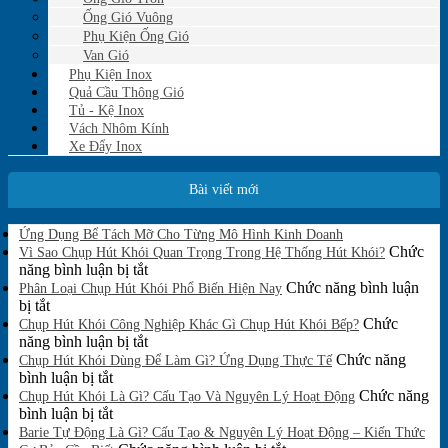
Ống Gió Vuông
Phụ Kiện Ống Gió
Van Gió
Phụ Kiện Inox
Quả Cầu Thông Gió
Tủ - Kệ Inox
Vách Nhôm Kính
Xe Đẩy Inox
Bài viết mới
Không
Ứng Dụng Bể Tách Mỡ Cho Từng Mô Hình Kinh Doanh
có
Chức
Vì Sao Chụp Hút Khói Quan Trọng Trong Hệ Thống Hút Khói?
bình
ở
năng bình luận bị tắt
luận
Vì
Chức năng bình luận
Phân Loại Chụp Hút Khói Phổ Biến Hiện Nay
ở
ở
Sao
bị tắt
Ứng
Phân
Chụp
Chức
Chụp Hút Khói Công Nghiệp Khác Gì Chụp Hút Khói Bếp?
Dụng
Loại
Hút
ở
năng bình luận bị tắt
Bể
Chụp
Khói
Chụp
Chức năng
Tách
Chụp Hút Khói Dùng Để Làm Gì? Ứng Dụng Thực Tế
Mỡ
Hút
ở
Quan
Hút
bình luận bị tắt
Cho
Khói
Chụp
Trọng
Khói
Chức năng
Chụp Hút Khói Là Gì? Cấu Tạo Và Nguyên Lý Hoạt Động
Từng
Phổ
Hút
ở
Trong
Công
bình luận bị tắt
Mô
Biến
Khói
Chụp
Hệ
Nghiệp
Barie Tự Động Là Gì? Cấu Tạo & Nguyên Lý Hoạt Động – Kiến Thức
Hình