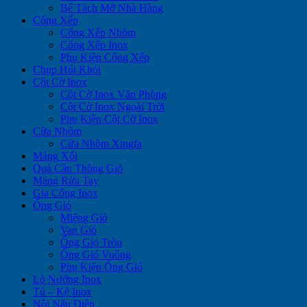
Bể Tách Mỡ Nhà Hàng
Cổng Xếp
Cổng Xếp Nhôm
Cổng Xếp Inox
Phụ Kiện Cổng Xếp
Chụp Hút Khói
Cột Cờ Inox
Cột Cờ Inox Văn Phòng
Cột Cờ Inox Ngoài Trời
Phụ Kiện Cột Cờ Inox
Cửa Nhôm
Cửa Nhôm Xingfa
Máng Xối
Quả Cầu Thông Gió
Máng Rửa Tay
Gia Công Inox
Ống Gió
Miệng Gió
Van Gió
Ống Gió Tròn
Ống Gió Vuông
Phụ Kiện Ống Gió
Lò Nướng Inox
Tủ – Kệ Inox
Nồi Nấu Điện