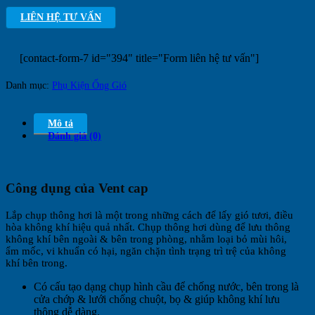
LIÊN HỆ TƯ VẤN
[contact-form-7 id="394" title="Form liên hệ tư vấn"]
Danh mục:
Phụ Kiện Ống Gió
Mô tả
Đánh giá (0)
Công dụng của Vent cap
Lắp chụp thông hơi là một trong những cách để lấy gió tươi, điều
hòa không khí hiệu quả nhất. Chụp thông hơi dùng để lưu thông
không khí bên ngoài & bên trong phòng, nhằm loại bỏ mùi hôi,
ẩm mốc, vi khuẩn có hại, ngăn chặn tình trạng trì trệ của không
khí bên trong.
Có cấu tạo dạng chụp hình cầu để chống nước, bên trong là
cửa chớp & lưới chống chuột, bọ & giúp không khí lưu
thông dễ dàng.