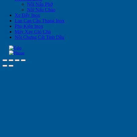
Nồi Nấu Phở
Nồi Nấu Cháo
Xe Đẩy Inox
Lan Can Cầu Thang Inox
Phụ Kiện Inox
Máy Xay Giò Chả
Nồi Chưng Cất Tinh Dầu