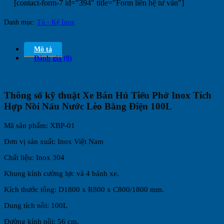
[contact-form-7 id="394" title="Form liên hệ tư vấn"]
Danh mục:
Tủ - Kệ Inox
Mô tả
Đánh giá (0)
Thông số kỹ thuật Xe Bán Hủ Tiếu Phở Inox Tích
Hợp Nồi Nấu Nước Lèo Bằng Điện 100L
Mã sản phẩm: XBP-01
Đơn vị sản xuất: Inox Việt Nam
Chất liệu: Inox 304
Khung kính cường lực và 4 bánh xe.
Kích thước tổng: D1800 x R800 x C800/1800 mm.
Dung tích nồi: 100L
Đường kính nồi: 56 cm.