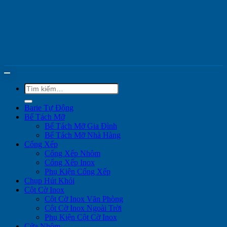
Tìm
kiếm:
Barie Tự Động
Bể Tách Mỡ
Bể Tách Mỡ Gia Đình
Bể Tách Mỡ Nhà Hàng
Cổng Xếp
Cổng Xếp Nhôm
Cổng Xếp Inox
Phụ Kiện Cổng Xếp
Chụp Hút Khói
Cột Cờ Inox
Cột Cờ Inox Văn Phòng
Cột Cờ Inox Ngoài Trời
Phụ Kiện Cột Cờ Inox
Cửa Nhôm