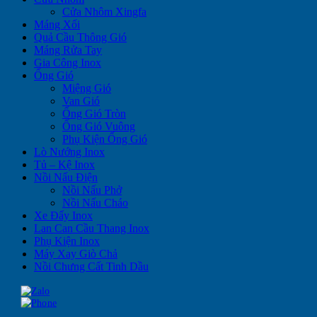
Cửa Nhôm Xingfa
Máng Xối
Quả Cầu Thông Gió
Máng Rửa Tay
Gia Công Inox
Ống Gió
Miệng Gió
Van Gió
Ống Gió Tròn
Ống Gió Vuông
Phụ Kiện Ống Gió
Lò Nướng Inox
Tủ – Kệ Inox
Nồi Nấu Điện
Nồi Nấu Phở
Nồi Nấu Cháo
Xe Đẩy Inox
Lan Can Cầu Thang Inox
Phụ Kiện Inox
Máy Xay Giò Chả
Nồi Chưng Cất Tinh Dầu