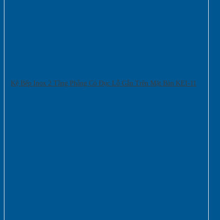
Kệ Bếp Inox 2 Tầng Phẳng Có Đục Lỗ Gắn Trên Mặt Bàn KEI-11