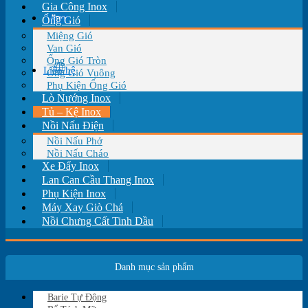
Gia Công Inox
Tin tức
Ống Gió
Miệng Gió
Van Gió
Ống Gió Tròn
Liên hệ
Ống Gió Vuông
Phụ Kiện Ống Gió
Lò Nướng Inox
Tủ – Kệ Inox
Nồi Nấu Điện
Nồi Nấu Phở
Nồi Nấu Cháo
Xe Đẩy Inox
Lan Can Cầu Thang Inox
Phụ Kiện Inox
Máy Xay Giò Chả
Nồi Chưng Cất Tinh Dầu
Danh mục sản phẩm
Barie Tự Động