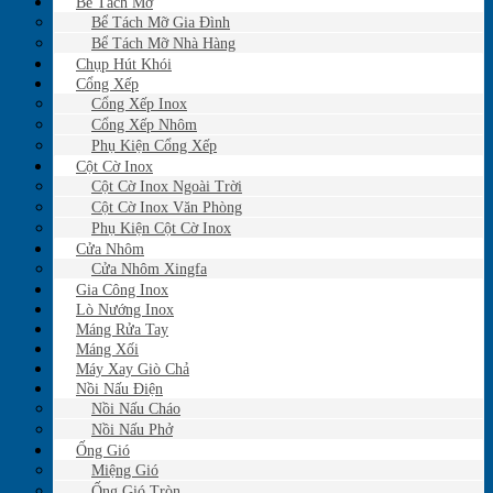
Bể Tách Mỡ
Bể Tách Mỡ Gia Đình
Bể Tách Mỡ Nhà Hàng
Chụp Hút Khói
Cổng Xếp
Cổng Xếp Inox
Cổng Xếp Nhôm
Phụ Kiện Cổng Xếp
Cột Cờ Inox
Cột Cờ Inox Ngoài Trời
Cột Cờ Inox Văn Phòng
Phụ Kiện Cột Cờ Inox
Cửa Nhôm
Cửa Nhôm Xingfa
Gia Công Inox
Lò Nướng Inox
Máng Rửa Tay
Máng Xối
Máy Xay Giò Chả
Nồi Nấu Điện
Nồi Nấu Cháo
Nồi Nấu Phở
Ống Gió
Miệng Gió
Ống Gió Tròn