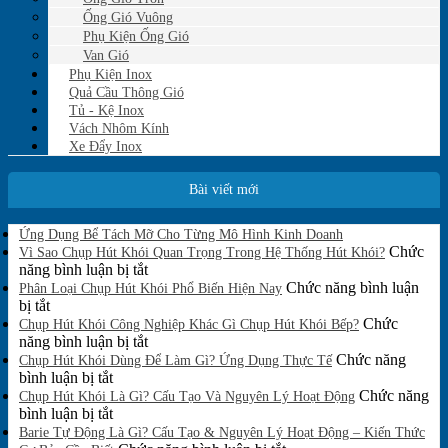
Ống Gió Vuông
Phụ Kiện Ống Gió
Van Gió
Phụ Kiện Inox
Quả Cầu Thông Gió
Tủ - Kệ Inox
Vách Nhôm Kính
Xe Đẩy Inox
Bài viết mới
Không
Ứng Dụng Bể Tách Mỡ Cho Từng Mô Hình Kinh Doanh
có
Chức
Vì Sao Chụp Hút Khói Quan Trọng Trong Hệ Thống Hút Khói?
bình
ở
năng bình luận bị tắt
luận
Vì
Chức năng bình luận
Phân Loại Chụp Hút Khói Phổ Biến Hiện Nay
ở
ở
Sao
bị tắt
Ứng
Phân
Chụp
Chức
Chụp Hút Khói Công Nghiệp Khác Gì Chụp Hút Khói Bếp?
Dụng
Loại
Hút
ở
năng bình luận bị tắt
Bể
Chụp
Khói
Chụp
Chức năng
Tách
Chụp Hút Khói Dùng Để Làm Gì? Ứng Dụng Thực Tế
Mỡ
Hút
ở
Quan
Hút
bình luận bị tắt
Cho
Khói
Chụp
Trọng
Khói
Chức năng
Chụp Hút Khói Là Gì? Cấu Tạo Và Nguyên Lý Hoạt Động
Từng
Phổ
Hút
ở
Trong
Công
bình luận bị tắt
Mô
Biến
Khói
Chụp
Hệ
Nghiệp
Barie Tự Động Là Gì? Cấu Tạo & Nguyên Lý Hoạt Động – Kiến Thức
Hình