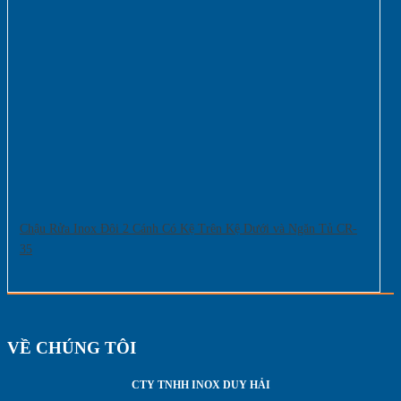
Chậu Rửa Inox Đôi 2 Cánh Có Kệ Trên Kệ Dưới và Ngăn Tủ CR-
35
VỀ CHÚNG TÔI
CTY TNHH INOX DUY HẢI