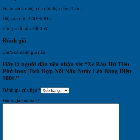
Foam cách nhiệt của nồi điện dày: 3 cm.
Điện áp nồi: 220V/50Hz.
Công suất nồi: 7000 W.
Đánh giá
Chưa có đánh giá nào.
Hãy là người đầu tiên nhận xét “Xe Bán Hủ Tiếu
Phở Inox Tích Hợp Nồi Nấu Nước Lèo Bằng Điện
100L”
Đánh giá của bạn
*
Đánh giá của bạn
*