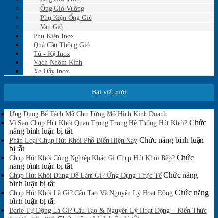
Ống Gió Vuông
Phụ Kiện Ống Gió
Van Gió
Phụ Kiện Inox
Quả Cầu Thông Gió
Tủ - Kệ Inox
Vách Nhôm Kính
Xe Đẩy Inox
Bài viết mới
Không
Ứng Dụng Bể Tách Mỡ Cho Từng Mô Hình Kinh Doanh
có
Chức
Vì Sao Chụp Hút Khói Quan Trọng Trong Hệ Thống Hút Khói?
bình
ở
năng bình luận bị tắt
luận
Vì
Chức năng bình luận
Phân Loại Chụp Hút Khói Phổ Biến Hiện Nay
ở
ở
Sao
bị tắt
Ứng
Phân
Chụp
Chức
Chụp Hút Khói Công Nghiệp Khác Gì Chụp Hút Khói Bếp?
Dụng
Loại
Hút
ở
năng bình luận bị tắt
Bể
Chụp
Khói
Chụp
Chức năng
Tách
Chụp Hút Khói Dùng Để Làm Gì? Ứng Dụng Thực Tế
Mỡ
Hút
ở
Quan
Hút
bình luận bị tắt
Cho
Khói
Chụp
Trọng
Khói
Chức năng
Chụp Hút Khói Là Gì? Cấu Tạo Và Nguyên Lý Hoạt Động
Từng
Phổ
Hút
ở
Trong
Công
bình luận bị tắt
Mô
Biến
Khói
Chụp
Hệ
Nghiệp
Barie Tự Động Là Gì? Cấu Tạo & Nguyên Lý Hoạt Động – Kiến Thức
Hình