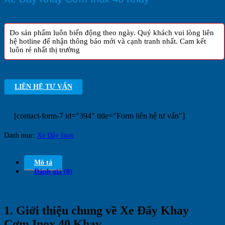
Do sản phẩm luôn biến động theo ngày. Quý khách vui lòng liên
hệ hotline để nhận thông báo mới và cạnh tranh nhất. Cam kết
luôn rẻ nhất thị trường
LIÊN HỆ TƯ VẤN
[contact-form-7 id="394" title="Form liên hệ tư vấn"]
Danh mục:
Xe Đẩy Inox
Mô tả
Đánh giá (0)
1. Giới thiệu chung về Xe Đẩy Khay
Cơm Inox 40 Khay