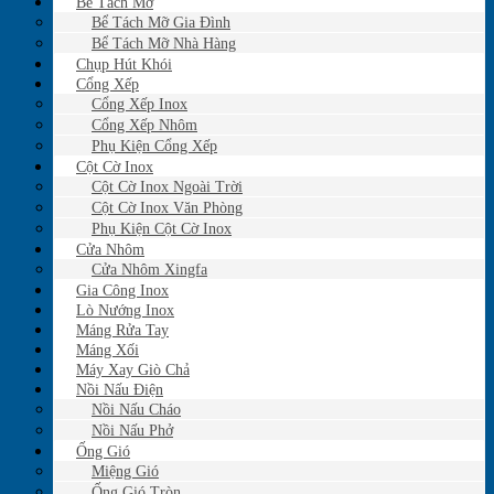
Bể Tách Mỡ
Bể Tách Mỡ Gia Đình
Bể Tách Mỡ Nhà Hàng
Chụp Hút Khói
Cổng Xếp
Cổng Xếp Inox
Cổng Xếp Nhôm
Phụ Kiện Cổng Xếp
Cột Cờ Inox
Cột Cờ Inox Ngoài Trời
Cột Cờ Inox Văn Phòng
Phụ Kiện Cột Cờ Inox
Cửa Nhôm
Cửa Nhôm Xingfa
Gia Công Inox
Lò Nướng Inox
Máng Rửa Tay
Máng Xối
Máy Xay Giò Chả
Nồi Nấu Điện
Nồi Nấu Cháo
Nồi Nấu Phở
Ống Gió
Miệng Gió
Ống Gió Tròn