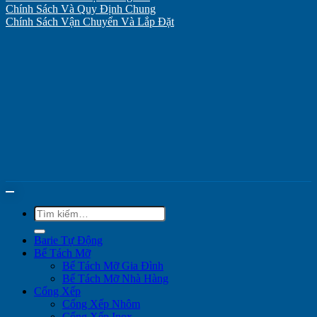
Chính Sách Và Quy Định Chung
Chính Sách Vận Chuyển Và Lắp Đặt
Tìm
kiếm:
Barie Tự Động
Bể Tách Mỡ
Bể Tách Mỡ Gia Đình
Bể Tách Mỡ Nhà Hàng
Cổng Xếp
Cổng Xếp Nhôm
Cổng Xếp Inox