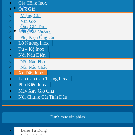
Gia Công Inox
Tin tức
Ống Gió
Miệng Gió
Van Gió
Ống Gió Tròn
Liên hệ
Ống Gió Vuông
Phụ Kiện Ống Gió
Lò Nướng Inox
Tủ – Kệ Inox
Nồi Nấu Điện
Nồi Nấu Phở
Nồi Nấu Cháo
Xe Đẩy Inox
Lan Can Cầu Thang Inox
Phụ Kiện Inox
Máy Xay Giò Chả
Nồi Chưng Cất Tinh Dầu
Danh mục sản phẩm
Barie Tự Động