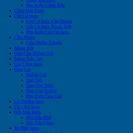
Phụ Kiện Cổng Xếp
Chụp Hút Khói
Cột Cờ Inox
Cột Cờ Inox Văn Phòng
Cột Cờ Inox Ngoài Trời
Phụ Kiện Cột Cờ Inox
Cửa Nhôm
Cửa Nhôm Xingfa
Máng Xối
Quả Cầu Thông Gió
Máng Rửa Tay
Gia Công Inox
Ống Gió
Miệng Gió
Van Gió
Ống Gió Tròn
Ống Gió Vuông
Phụ Kiện Ống Gió
Lò Nướng Inox
Tủ – Kệ Inox
Nồi Nấu Điện
Nồi Nấu Phở
Nồi Nấu Cháo
Xe Đẩy Inox