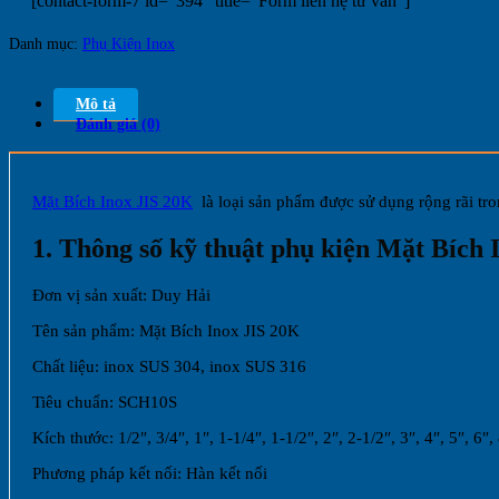
[contact-form-7 id="394" title="Form liên hệ tư vấn"]
Danh mục:
Phụ Kiện Inox
Mô tả
Đánh giá (0)
Mặt Bích Inox JIS 20K
là loại sản phẩm được sử dụng rộng rãi tro
1. Thông số kỹ thuật phụ kiện Mặt Bích 
Đơn vị sản xuất: Duy Hải
Tên sản phẩm: Mặt Bích Inox JIS 20K
Chất liệu: inox SUS 304, inox SUS 316
Tiêu chuẩn: SCH10S
Kích thước: 1/2″, 3/4″, 1″, 1-1/4″, 1-1/2″, 2″, 2-1/2″, 3″, 4
Phương pháp kết nối: Hàn kết nối