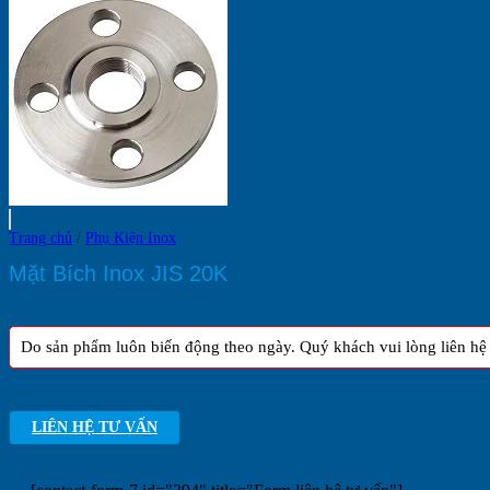
Mô
Hình
Kinh
Doanh
Trang chủ
/
Phụ Kiện Inox
Mặt Bích Inox JIS 20K
Do sản phẩm luôn biến động theo ngày. Quý khách vui lòng liên hệ h
LIÊN HỆ TƯ VẤN