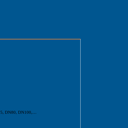
DN65, DN80, DN100,…