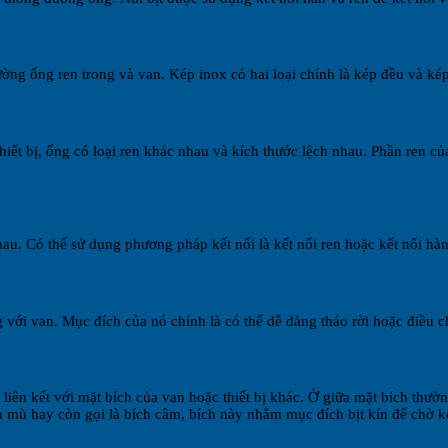
ờng ống ren trong và van. Kép inox có hai loại chính là kép đều và kép
iết bị, ống có loại ren khác nhau và kích thước lệch nhau. Phần ren củ
au. Có thể sử dụng phương pháp kết nối là kết nối ren hoặc kết nối hàn
ới van. Mục đích của nó chính là có thể dễ dàng tháo rời hoặc điều ch
 liên kết với mặt bích của van hoặc thiết bị khác. Ở giữa mặt bích thườ
 mù hay còn gọi là bích câm, bích này nhằm mục đích bịt kín để chờ kế