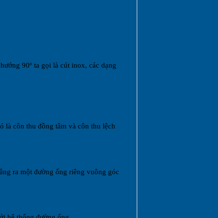
ướng 90º ta gọi là cút inox, các dạng
ó là côn thu đồng tâm và côn thu lệch
hẳng ra một đường ống riêng vuông góc
với hệ thống đường ống.