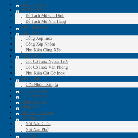
Barie Tự Động
Bể Tách Mỡ
Bể Tách Mỡ Gia Đình
Bể Tách Mỡ Nhà Hàng
Chụp Hút Khói
Cổng Xếp
Cổng Xếp Inox
Cổng Xếp Nhôm
Phụ Kiện Cổng Xếp
Cột Cờ Inox
Cột Cờ Inox Ngoài Trời
Cột Cờ Inox Văn Phòng
Phụ Kiện Cột Cờ Inox
Cửa Nhôm
Cửa Nhôm Xingfa
Gia Công Inox
Lò Nướng Inox
Máng Rửa Tay
Máng Xối
Máy Xay Giò Chả
Nồi Nấu Điện
Nồi Nấu Cháo
Nồi Nấu Phở
Ống Gió