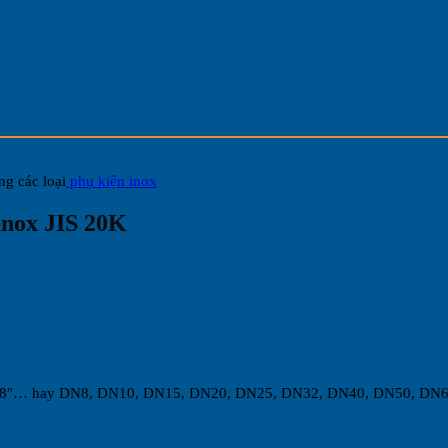
ng các loại
phụ kiện inox
Inox JIS 20K
″, 5″, 6″, 8″… hay DN8, DN10, DN15, DN20, DN25, DN32, DN40, DN50, 