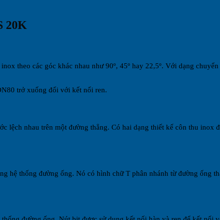
IS 20K
ox theo các góc khác nhau như 90º, 45º hay 22,5º. Với dạng chuyển h
DN80 trở xuống đối với kết nối ren.
ớc lệch nhau trên một đường thẳng. Có hai dạng thiết kế côn thu inox đ
ong hệ thống đường ống. Nó có hình chữ T phân nhánh từ đường ống t
 thống đường ống. Nút bịt được sử dụng kết nối hàn và ren để kết nối 