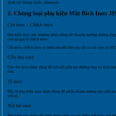
Xuất xứ: Trung Quốc, Malaysia
2. Chủng loại phụ kiện Mặt Bích Inox J
Cút inox – Chếch inox
Phụ kiện inox này thường được dùng để chuyển hướng đường ống in
còn lại gọi là chếch inox.
Cút inox, chếch inox có kiểu kết nối hàn cho tất cả các size và từ 
Côn thu inox
Côn thu inox được dùng để kết nối giữa hai đường ống có kích thư
tâm.
Tê inox
Đây là phụ kiện inox được dùng để phân nhánh đường lưu chất tr
với nó.
Nút bịt inox
Phụ kiện này dùng để chặn dòng chảy tại các điểm kết thúc của hệ