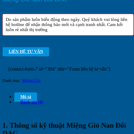
Do sản phẩm luôn biến động theo ngày. Quý khách vui lòng liên
hệ hotline để nhận thông báo mới và cạnh tranh nhất. Cam kết
luôn rẻ nhất thị trường
LIÊN HỆ TƯ VẤN
[contact-form-7 id="394" title="Form liên hệ tư vấn"]
Danh mục:
Miệng Gió
Mô tả
Đánh giá (0)
1. Thông số kỹ thuật Miệng Gió Nan Đôi
DAG