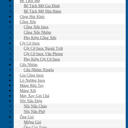
Bể Tách Mỡ
Bể Tách Mỡ Gia Đình
Bể Tách Mỡ Nhà Hàng
Chụp Hút Khói
Cổng Xếp
Cổng Xếp Inox
Cổng Xếp Nhôm
Phụ Kiện Cổng Xếp
Cột Cờ Inox
Cột Cờ Inox Ngoài Trời
Cột Cờ Inox Văn Phòng
Phụ Kiện Cột Cờ Inox
Cửa Nhôm
Cửa Nhôm Xingfa
Gia Công Inox
Lò Nướng Inox
Máng Rửa Tay
Máng Xối
Máy Xay Giò Chả
Nồi Nấu Điện
Nồi Nấu Cháo
Nồi Nấu Phở
Ống Gió
Miệng Gió
Ống Gió Tròn