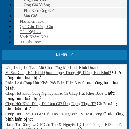
Ống Gió Vuông
Phụ Kiện Ống Gió
Van Gió
Phụ Kiện Inox
Quả Cầu Thông Gió
Tủ - Kệ Inox
Vách Nhôm Kính
Xe Đẩy Inox
Bài viết mới
Không
Ứng Dụng Bể Tách Mỡ Cho Từng Mô Hình Kinh Doanh
có
Chức
Vì Sao Chụp Hút Khói Quan Trọng Trong Hệ Thống Hút Khói?
bình
ở
năng bình luận bị tắt
luận
Vì
Chức năng bình luận
Phân Loại Chụp Hút Khói Phổ Biến Hiện Nay
ở
ở
Sao
bị tắt
Ứng
Phân
Chụp
Chức
Chụp Hút Khói Công Nghiệp Khác Gì Chụp Hút Khói Bếp?
Dụng
Loại
Hút
ở
năng bình luận bị tắt
Bể
Chụp
Khói
Chụp
Chức năng
Tách
Chụp Hút Khói Dùng Để Làm Gì? Ứng Dụng Thực Tế
Mỡ
Hút
ở
Quan
Hút
bình luận bị tắt
Cho
Khói
Chụp
Trọng
Khói
Chức năng
Chụp Hút Khói Là Gì? Cấu Tạo Và Nguyên Lý Hoạt Động
Từng
Phổ
Hút
ở
Trong
Công
bình luận bị tắt
Mô
Biến
Khói
Chụp
Hệ
Nghiệp
Barie Tự Động Là Gì? Cấu Tạo & Nguyên Lý Hoạt Động – Kiến Thức
Hình