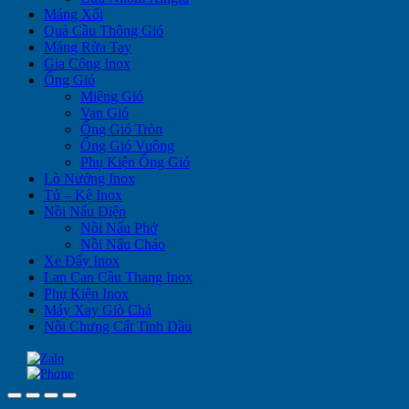
Máng Xối
Quả Cầu Thông Gió
Máng Rửa Tay
Gia Công Inox
Ống Gió
Miệng Gió
Van Gió
Ống Gió Tròn
Ống Gió Vuông
Phụ Kiện Ống Gió
Lò Nướng Inox
Tủ – Kệ Inox
Nồi Nấu Điện
Nồi Nấu Phở
Nồi Nấu Cháo
Xe Đẩy Inox
Lan Can Cầu Thang Inox
Phụ Kiện Inox
Máy Xay Giò Chả
Nồi Chưng Cất Tinh Dầu