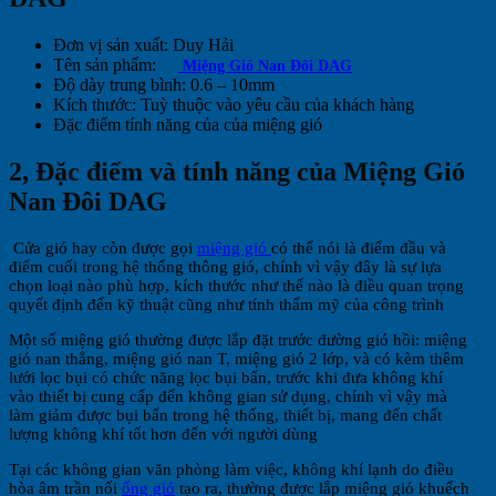
Đơn vị sản xuất: Duy Hải
Tên sản phẩm:
Miệng Gió Nan Đôi DAG
Độ dày trung bình: 0.6 – 10mm
Kích thước: Tuỳ thuộc vào yêu cầu của khách hàng
Đặc điểm tính năng của của miệng gió
2, Đặc điểm và tính năng của Miệng Gió
Nan Đôi DAG
Cửa gió hay còn được gọi
miệng gió
có thể nói là điểm đầu và
điểm cuối trong hệ thống thông gió, chính vì vậy đây là sự lựa
chọn loại nào phù hợp, kích thước như thế nào là điều quan trọng
quyết định đến kỹ thuật cũng như tính thẩm mỹ của công trình
Một số miệng gió thường được lắp đặt trước đường gió hồi: miệng
gió nan thẳng, miệng gió nan T, miệng gió 2 lớp, và có kèm thêm
lưới lọc bụi có chức năng lọc bụi bẩn, trước khi đưa không khí
vào thiết bị cung cấp đến không gian sử dụng, chính vì vậy mà
làm giảm được bụi bẩn trong hệ thống, thiết bị, mang đến chất
lượng không khí tốt hơn đến với người dùng
Tại các không gian văn phòng làm việc, không khí lạnh do điều
hòa âm trần nối
ống gió
tạo ra, thường được lắp miệng gió khuếch