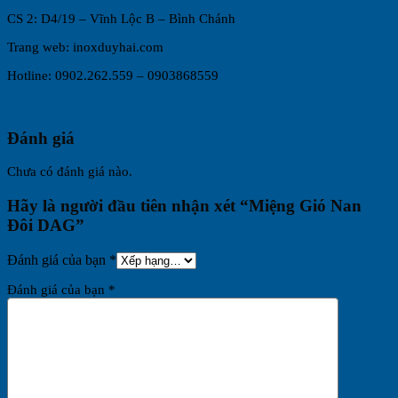
CS 2: D4/19 – Vĩnh Lộc B – Bình Chánh
Trang web: inoxduyhai.com
Hotline: 0902.262.559 – 0903868559
Đánh giá
Chưa có đánh giá nào.
Hãy là người đầu tiên nhận xét “Miệng Gió Nan
Đôi DAG”
Đánh giá của bạn
*
Đánh giá của bạn
*