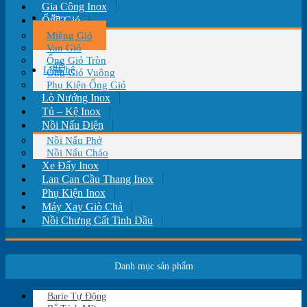
Gia Công Inox
Tin tức
Ống Gió
Miệng Gió
Van Gió
Ống Gió Tròn
Liên hệ
Ống Gió Vuông
Phụ Kiện Ống Gió
Lò Nướng Inox
Tủ – Kệ Inox
Nồi Nấu Điện
Nồi Nấu Phở
Nồi Nấu Cháo
Xe Đẩy Inox
Lan Can Cầu Thang Inox
Phụ Kiện Inox
Máy Xay Giò Chả
Nồi Chưng Cất Tinh Dầu
Danh mục sản phẩm
Barie Tự Động