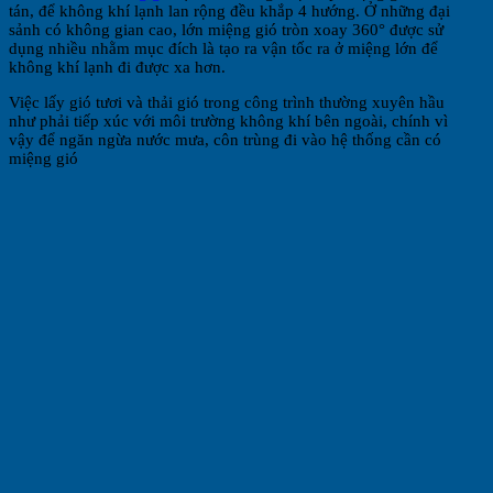
tán, để không khí lạnh lan rộng đều khắp 4 hướng. Ở những đại
sảnh có không gian cao, lớn miệng gió tròn xoay 360° được sử
dụng nhiều nhằm mục đích là tạo ra vận tốc ra ở miệng lớn để
không khí lạnh đi được xa hơn.
Việc lấy gió tươi và thải gió trong công trình thường xuyên hầu
như phải tiếp xúc với môi trường không khí bên ngoài, chính vì
vậy để ngăn ngừa nước mưa, côn trùng đi vào hệ thống cần có
miệng gió