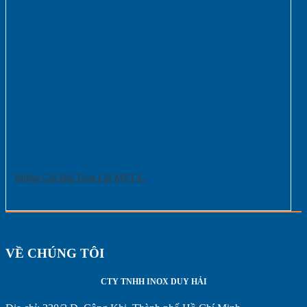
Miệng Gió Đĩa Tròn Lồi MVT-C
VỀ CHÚNG TÔI
CTY TNHH INOX DUY HẢI