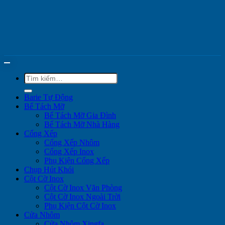
Tìm
kiếm:
Barie Tự Động
Bể Tách Mỡ
Bể Tách Mỡ Gia Đình
Bể Tách Mỡ Nhà Hàng
Cổng Xếp
Cổng Xếp Nhôm
Cổng Xếp Inox
Phụ Kiện Cổng Xếp
Chụp Hút Khói
Cột Cờ Inox
Cột Cờ Inox Văn Phòng
Cột Cờ Inox Ngoài Trời
Phụ Kiện Cột Cờ Inox
Cửa Nhôm
Cửa Nhôm Xingfa