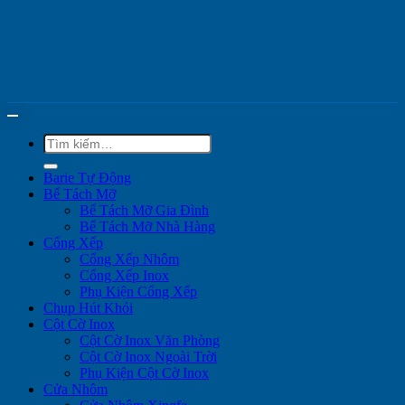
Tìm
kiếm:
Barie Tự Động
Bể Tách Mỡ
Bể Tách Mỡ Gia Đình
Bể Tách Mỡ Nhà Hàng
Cổng Xếp
Cổng Xếp Nhôm
Cổng Xếp Inox
Phụ Kiện Cổng Xếp
Chụp Hút Khói
Cột Cờ Inox
Cột Cờ Inox Văn Phòng
Cột Cờ Inox Ngoài Trời
Phụ Kiện Cột Cờ Inox
Cửa Nhôm