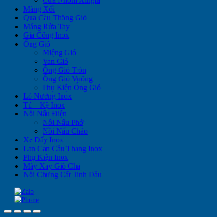
Cửa Nhôm Xingfa
Máng Xối
Quả Cầu Thông Gió
Máng Rửa Tay
Gia Công Inox
Ống Gió
Miệng Gió
Van Gió
Ống Gió Tròn
Ống Gió Vuông
Phụ Kiện Ống Gió
Lò Nướng Inox
Tủ – Kệ Inox
Nồi Nấu Điện
Nồi Nấu Phở
Nồi Nấu Cháo
Xe Đẩy Inox
Lan Can Cầu Thang Inox
Phụ Kiện Inox
Máy Xay Giò Chả
Nồi Chưng Cất Tinh Dầu