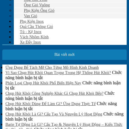
Ống Gió Vuông
Phụ Kiện Ống Gió
Van Gió
Phụ Kiện Inox
Quả Cầu Thông Gió
Tủ - Kệ Inox
Vách Nhôm Kính
Xe Đẩy Inox
Bài viết mới
Không
Ứng Dụng Bể Tách Mỡ Cho Từng Mô Hình Kinh Doanh
có
Chức
Vì Sao Chụp Hút Khói Quan Trọng Trong Hệ Thống Hút Khói?
bình
ở
năng bình luận bị tắt
luận
Vì
Chức năng bình luận
Phân Loại Chụp Hút Khói Phổ Biến Hiện Nay
ở
ở
Sao
bị tắt
Ứng
Phân
Chụp
Chức
Chụp Hút Khói Công Nghiệp Khác Gì Chụp Hút Khói Bếp?
Dụng
Loại
Hút
ở
năng bình luận bị tắt
Bể
Chụp
Khói
Chụp
Chức năng
Tách
Chụp Hút Khói Dùng Để Làm Gì? Ứng Dụng Thực Tế
Mỡ
Hút
ở
Quan
Hút
bình luận bị tắt
Cho
Khói
Chụp
Trọng
Khói
Chức năng
Chụp Hút Khói Là Gì? Cấu Tạo Và Nguyên Lý Hoạt Động
Từng
Phổ
Hút
ở
Trong
Công
bình luận bị tắt
Mô
Biến
Khói
Chụp
Hệ
Nghiệp
Barie Tự Động Là Gì? Cấu Tạo & Nguyên Lý Hoạt Động – Kiến Thức
Hình