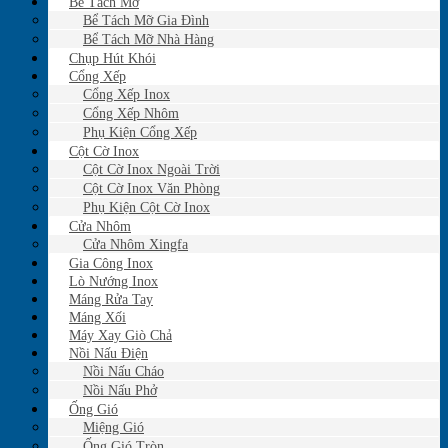
Bể Tách Mỡ
Bể Tách Mỡ Gia Đình
Bể Tách Mỡ Nhà Hàng
Chụp Hút Khói
Cổng Xếp
Cổng Xếp Inox
Cổng Xếp Nhôm
Phụ Kiện Cổng Xếp
Cột Cờ Inox
Cột Cờ Inox Ngoài Trời
Cột Cờ Inox Văn Phòng
Phụ Kiện Cột Cờ Inox
Cửa Nhôm
Cửa Nhôm Xingfa
Gia Công Inox
Lò Nướng Inox
Máng Rửa Tay
Máng Xối
Máy Xay Giò Chả
Nồi Nấu Điện
Nồi Nấu Cháo
Nồi Nấu Phở
Ống Gió
Miệng Gió
Ống Gió Tròn