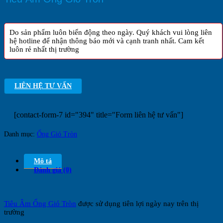
Do sản phẩm luôn biến động theo ngày. Quý khách vui lòng liên
hệ hotline để nhận thông báo mới và cạnh tranh nhất. Cam kết
luôn rẻ nhất thị trường
LIÊN HỆ TƯ VẤN
[contact-form-7 id="394" title="Form liên hệ tư vấn"]
Danh mục:
Ống Gió Tròn
Mô tả
Đánh giá (0)
Tiêu Âm Ống Gió Tròn
được sử dụng tiên lợi ngày nay trên thị
trường