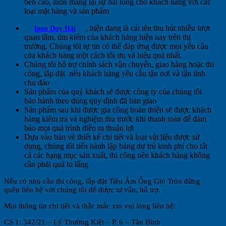
bền cao, luôn mang lại sự hài lòng cho khách hàng với các
loại mặt hàng và sản phẩm
, hiện đang là cái tên thu hút nhiều lượt
Inox Duy Hải
quan tâm, tìm kiếm của khách hàng hiện nay trên thị
trường. Chúng tôi tự tin có thể đáp ứng được mọi yêu cầu
của khách hàng một cách tối ưu và hiệu quả nhất.
Chúng tôi hỗ trợ chính sách vận chuyển, giao hàng hoặc thi
công, lắp đặt nếu khách hàng yêu cầu tận nơi và tận tình
chu đáo
Sản phẩm của quý khách sẽ được công ty của chúng tôi
bảo hành theo đúng quy định đã bàn giao
Sản phẩm sau khi được gia công hoàn thiện sẽ được khách
hàng kiểm tra và nghiệm thu trước khi thanh toán để đảm
bảo mọi quá trình diễn ra thuận lợi
Dựa vào bản vẽ thiết kế chi tiết và loại vật liệu được sử
dụng, chúng tôi tiến hành lập bảng dự trù kinh phí cho tất
cả các hạng mục sản xuất, thi công nên khách hàng không
cần phải quá lo lắng
Nếu có nhu cầu thi công, lắp đặt Tiêu Âm Ống Gió Tròn đừng
quên liên hệ với chúng tôi để được tư vấn, hỗ trợ.
Mọi thông tin chi tiết và thắc mắc xin vui lòng liên hệ:
CS 1: 342/21 – Lý Thường Kiệt – P. 6 – Tân Bình