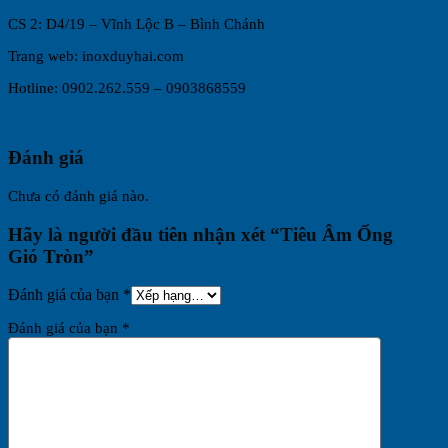
CS 2: D4/19 – Vĩnh Lộc B – Bình Chánh
Trang web: inoxduyhai.com
Hotline: 0902.262.559 – 0903868559
Đánh giá
Chưa có đánh giá nào.
Hãy là người đầu tiên nhận xét “Tiêu Âm Ống
Gió Tròn”
Đánh giá của bạn
*
Đánh giá của bạn
*