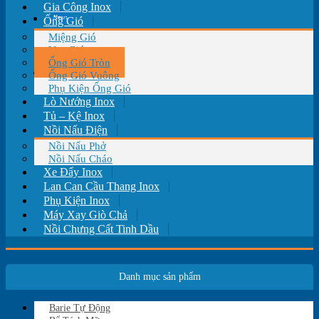
Gia Công Inox
Tin tức
Ống Gió
Miệng Gió
Van Gió
Ống Gió Tròn
Liên hệ
Ống Gió Vuông
Phụ Kiện Ống Gió
Lò Nướng Inox
Tủ – Kệ Inox
Nồi Nấu Điện
Nồi Nấu Phở
Nồi Nấu Cháo
Xe Đẩy Inox
Lan Can Cầu Thang Inox
Phụ Kiện Inox
Máy Xay Giò Chả
Nồi Chưng Cất Tinh Dầu
Danh mục sản phẩm
Barie Tự Động